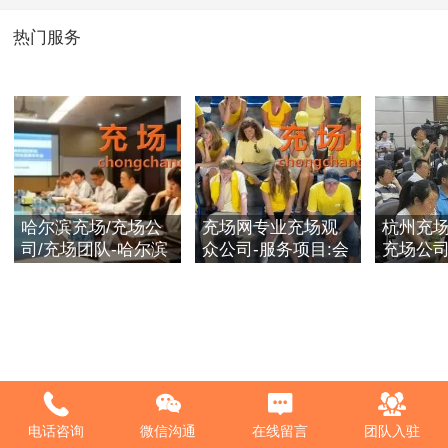
热门服务
哈尔滨充场/充场公
充场网专业充场观
杭州充场
司/充场团队-哈尔滨
众公司-服务项目:会
充场公
会议观众,群演,充场
议充场,观众充场等
观众群
演员
活动充场提供人
场人员
员！
电话咨询
微信沟通
在线留言
团队入驻